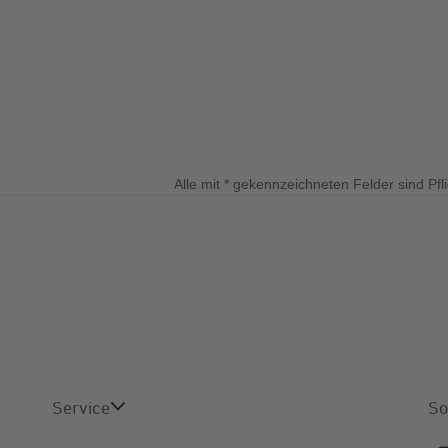
Energiefragen
Pre
Elektromobilität
Kündigung
Tre
igen
Wärmestrom
Vort
Online-Store
Alle mit
*
gekennzeichneten Felder sind Pfli
Service
So