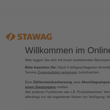
Willkommen im Onlin
Produkte
Service
Vorteile
Suche
Bitte loggen Sie sich mit Ihrem bestehenden Benutze
Bitte beachten Sie:
Nach 5 fehlgeschlagenen Anmelde
Service
Zugangsdaten vergessen
zurücksetzen.
Ökostrom
Online-Service
Treue-Bonus
Eine
Zählerstandserfassung,
eine
Abschlagsanpa
einen Gastzugang
melden.
Gas
Umzugsservice
Klömpche
Alle anderen Funktionen wie z.B. Produktwechsel, Ve
allerdings nur als registrierter Nutzer zur Verfügung. 
Andere suchten auch:
Wasser
Infocenter