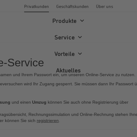
Privatkunden
Geschäftskunden
Über uns
Produkte
Regis
Service
Vorteile
e-Service
Aktuelles
rnamen und Ihrem Passwort ein, um unseren Online-Service zu nutzen.
versuchen wird Ihr Zugang gesperrt. Sie müssen dann Ihr Passwort 
Energiewelt
Energieberatung
Newsletter
ssung
und einen
Umzug
können Sie auch ohne Registrierung über
Wärme
Förderprogramme
Magazin
rtragsübersicht, Rechnungssimulation und Online-Rechnung stehen Ihn
Hier können Sie sich
registrieren
.
Photovoltaik
FAQ