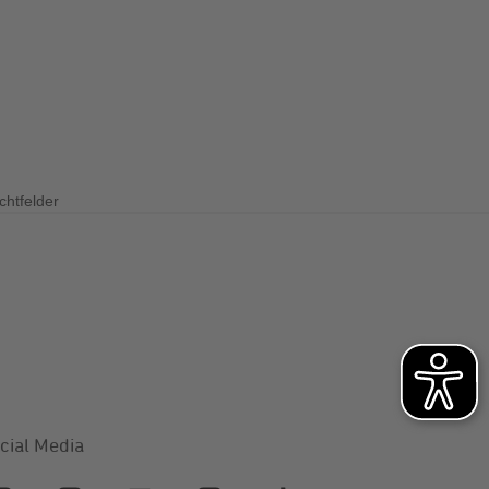
ssemitteilungen
ue-Bonus
eile
chtfelder
cial Media