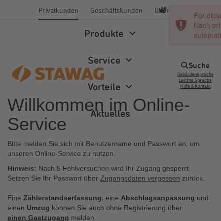
Privatkunden
Geschäftskunden
Über uns
Für dies
Nach erf
Produkte
automati
Navig
einb
Service
Suche
Gebärdensprache
Leichte Sprache
Vorteile
Hilfe & Kontakt
Willkommen im Online-
Produkte
Service
Vorteile
Suche
Aktuelles
Service
Bitte melden Sie sich mit Benutzername und Passwort an, um
Online-
Treue-
Gute
Suche starten
Ökostrom
Energiewelt
Energieberatung
Newsletter
Kontakt
unseren Online-Service zu nutzen.
Service
Bonus
Gründe
Hinweis:
Nach 5 Fehlversuchen wird Ihr Zugang gesperrt.
Setzen Sie Ihr Passwort über
Zugangsdaten vergessen
zurück.
Vertrag
Gas
Wärme
Förderprogramme
Magazin
Umzugsservice
Klömpche
kündige
Andere suchten auch:
Eine
Zählerstandserfassung,
eine
Abschlagsanpassung
und
einen
Umzug
können Sie auch ohne Registrierung über
Wasser
Photovoltaik
FAQ
einen
G
astzugang
melden.