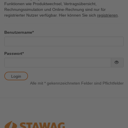
Infocenter
Widerru
Online-Service
Energiefragen
Pressemitteil
Funktionen wie Produktwechsel, Vertragsübersicht,
Rechnungssimulation und Online-Rechnung sind nur für
registrierter Nutzer verfügbar. Hier können Sie sich
registrieren
.
Elektromobilität
Umzugsservice
Kündigung
Treue-Bonus
Ihre
Benutzername
*
Energieberatung
Wärmestrom
Vorteile
Online-
Store
Eingaben
Passwort
*
Pas
Login
Alle mit
*
gekennzeichneten Felder sind Pflichtfelder