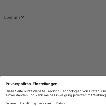
Über uns
Über uns
Karriere
Aktuelles
© 2026 STAWAG – Stadt- und Städteregionswerke
I
Aachen AG