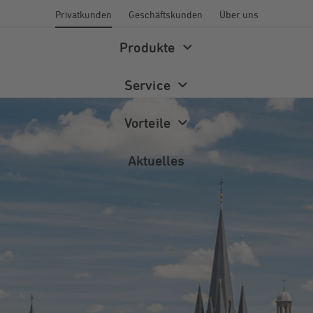
Privatkunden
Geschäftskunden
Über uns
Produkte
Service
Vorteile
Aktuelles
Energiewelt
Energieberatung
Newsletter
Wärme
Förderprogramme
Magazin
Photovoltaik
FAQ