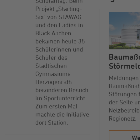
Schulalltag: Beim
Projekt „Starting-
Six“ von STAWAG
und den Ladies in
Black Aachen
bekamen heute 35
Schülerinnen und
Baumaß
Schüler des
Störmel
Städtischen
Gymnasiums
Meldungen
Herzogenrath
Baumaßna
besonderen Besuch
Störungen f
im Sportunterricht.
der Seite u
Zum ersten Mal
Netzbetreib
machte die Initiative
Regionetz.
dort Station.
We