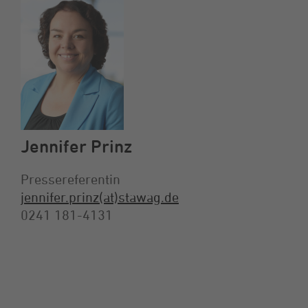
Jennifer Prinz
Pressereferentin
jennifer.prinz(at)stawag.de
0241 181-4131