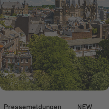
Schulkooperation
Online-Service
Energiefragen
Pressemitteil
Umzugsservice
Kündigung
Treue-Bonus
Energieberatung
Wärmestrom
Vorteile
Pressemeldungen
NEW