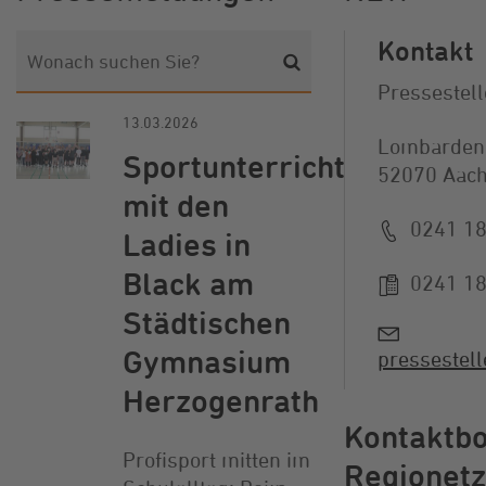
Kontakt
Pressestell
13.03.2026
Lombarden
Sportunterricht
52070 Aac
mit den
0241 1
Ladies in
Black am
0241 1
Städtischen
Gymnasium
pressestel
Herzogenrath
Kontaktb
Profisport mitten im
Regionetz