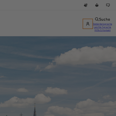
Suche
Gebärdensprache
Leichte Sprache
Hilfe & Kontakt
Suche starten
Karriere
Aktuelles
Kontakt