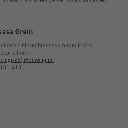
essa Grein
leiterin Unternehmenskommunikation
esprecherin
sa.grein(at)stawag.de
 181-4131