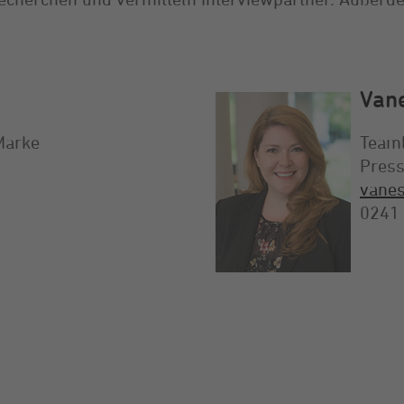
Van
Marke
Team
Press
vanes
0241