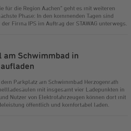
e für die Region Aachen“ geht es mit weiteren
 nächste Phase: In den kommenden Tagen sind
 der Firma IPS im Auftrag der STAWAG unterwegs.
ll am Schwimmbad in
 aufladen
f dem Parkplatz am Schwimmbad Herzogenrath
nellladesäulen mit insgesamt vier Ladepunkten in
 und Nutzer von Elektrofahrzeugen können dort mit
deleistung öffentlich und komfortabel laden.