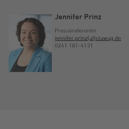
Jennifer Prinz
Pressereferentin
jennifer.prinz(at)stawag.de
0241 181-4131