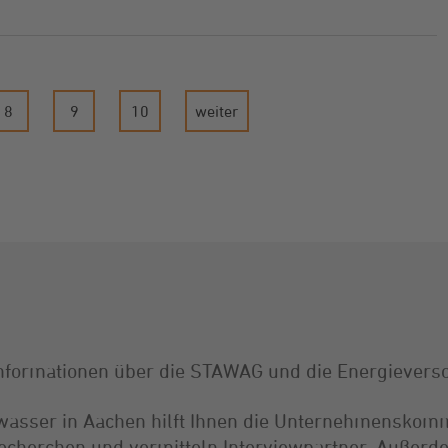
8
9
10
weiter
 Informationen über die STAWAG und die Energiever
wasser in Aachen hilft Ihnen die Unternehmenskomm
Recherchen und vermitteln Interviewpartner. Außerd