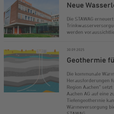
Neue Wasserl
Die STAWAG erneuert
Trinkwasserversorgun
werden voraussichtli
30.09.2025
Geothermie fü
Die kommunale Wärme
Herausforderungen für
Region Aachen“ setzt
Aachen AG auf eine z
Tiefengeothermie kan
Wärmeversorgung biete
STAWAG.