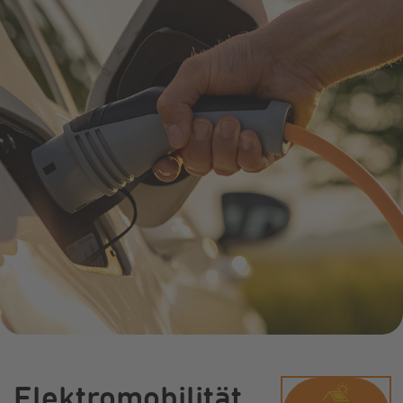
Infocenter
Widerru
Online-Service
Energiefragen
Pressemitteil
Elektromobilität
Umzugsservice
Kündigung
Treue-Bonus
Energieberatung
Wärmestrom
Vorteile
Online-
Store
Elektromobilität