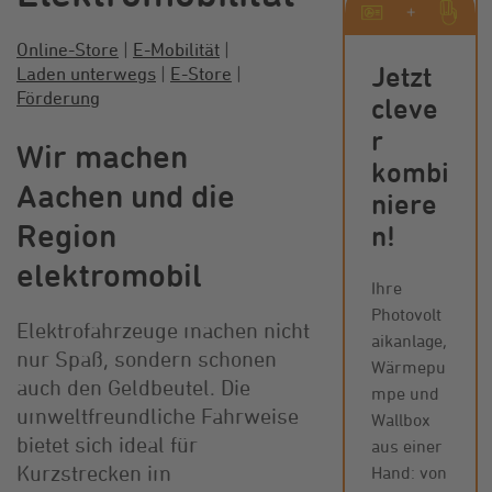
Online-Store
|
E-Mobilität
|
Jetzt
Laden unterwegs
|
E-Store
|
Förderung
cleve
r
Wir machen
kombi
Aachen und die
niere
Region
n!
elektromobil
Ihre
Photovolt
Elektrofahrzeuge machen nicht
aikanlage,
nur Spaß, sondern schonen
Wärmepu
auch den Geldbeutel. Die
mpe und
umweltfreundliche Fahrweise
Wallbox
bietet sich ideal für
aus einer
Kurzstrecken im
Hand: von