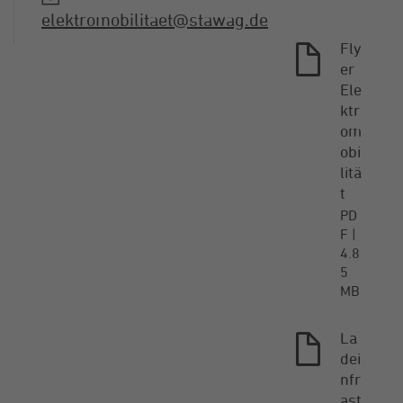
elektromobilitaet@stawag.de
Fly
er
Ele
ktr
om
obi
litä
t
PD
F
4.8
5
MB
La
dei
nfr
ast