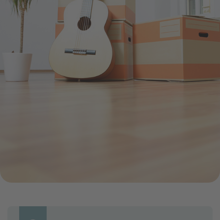
Infocenter
Widerru
Online-Service
Energiefragen
Pressemitteil
Elektromobilität
Umzugsservice
Kündigung
Treue-Bonus
Energieberatung
Wärmestrom
Vorteile
Online-
Store