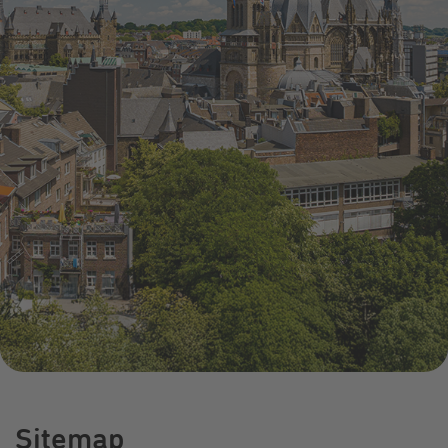
Infocenter
Widerru
Online-Service
Energiefragen
Pressemitteil
Elektromobilität
Umzugsservice
Kündigung
Treue-Bonus
Energieberatung
Wärmestrom
Vorteile
Online-
Store
Sitemap