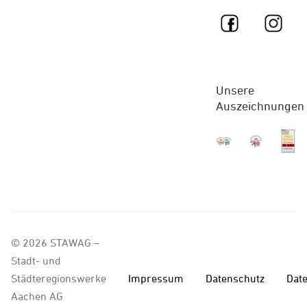
Über uns
Online-
Service
Karriere
Kontakt
Unsere
Aktuelles
Auszeichnungen
FAQ
© 2026 STAWAG –
Stadt- und
Städteregionswerke
Impressum
Datenschutz
Date
Aachen AG