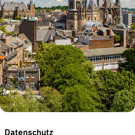
Infocenter
Widerru
Online-Service
Energiefragen
Pressemitteil
Elektromobilität
Umzugsservice
Kündigung
Treue-Bonus
Energieberatung
Wärmestrom
Vorteile
Online-
Store
Datenschutz