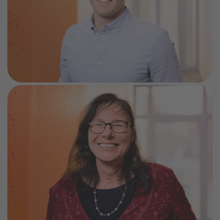
motiviert mich, gemeinsam mit meinem Team
Lösungen zu entwickeln, die unsere Region
nachhaltiger und zukunftsfähiger machen. Die
Aufgaben sind spannend, innovativ und sinnstiftend.
Für mich ist es ein Privileg, Teil eines Unternehmens
zu sein, das Klimaschutz, Verlässlichkeit und
regionale Nähe so überzeugend miteinander
verbindet.“
Ursula ist Mitarbeiterin im Facility Management:
„Ich arbeite gern bei der STAWAG, weil ich hier in
einem tollen Team noch einmal neu durchstarten
konnte. Besonders schätze ich die offene
Führungskultur in meinem Bereich: Sorgen und Ideen
werden ernst genommen, und gemeinsam finden wir
Lösungen, wenn sich etwas verändern soll. Dieses
Vertrauen und das Gefühl, ein wichtiger Teil des
Teams zu sein, motivieren mich und lassen mich jeden
Tag gern zur Arbeit kommen.“