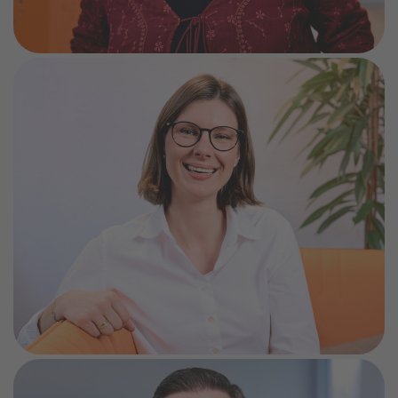
Lisa aus dem Team Unternehmensentwicklung und
Nachhaltigkeit:
„Die STAWAG leistet als regionaler Energieversorger
einen wichtigen Beitrag für die Menschen und bietet
gleichzeitig Sicherheit sowie attraktive Benefits. Ich
schätze die flexible Arbeitsweise zwischen
Homeoffice und Büro genauso wie den persönlichen
Austausch im Team. Die Mischung aus „alten Hasen“
und „frischen Köpfen“ schafft eine angenehme und
wirksame Arbeitsatmosphäre sowie ein lockeres
Miteinander. Das hilft uns, auch herausfordernde
Themen lösungsorientiert und mit Humor anzugehen.
Besonders gefällt mir, dass meine Arbeit die Zukunft
und Entwicklung der STAWAG mitgestaltet.“
Gorig ist Projektmanager und -entwickler in unserem
Wärmebereich