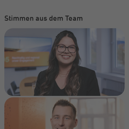
Stimmen aus dem Team
Semina aus dem Center Recht und Versicherungen:
„Hier im Konzern zu arbeiten, bedeutet für mich, Teil
eines zukunftssicheren Arbeitgebers mit flexiblen
Arbeitszeiten und starken Benefits zu sein. Besonders
schätze ich den offenen Umgang und den starken
Teamzusammenhalt – hier unterstützt man sich
gegenseitig. Und nicht zu vergessen: Gemeinsam
arbeiten, aber auch gemeinsam feiern funktioniert hier
richtig gut.“
Thorben leitet das Team Energiedienstleistungen im
Vertrieb:
„Ich arbeite sehr gerne bei der STAWAG, weil ich hier
jeden Tag erlebe, wie unsere Energiedienstleistungen
einen echten Beitrag zur Energiewende leisten. Es