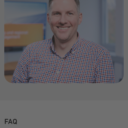
„In der Projektentwicklung arbeite ich an Themen, die
für ein Stadtwerk nicht alltäglich sind. Mein Fokus liegt
nämlich auf der Erkundung geothermischer
Potenziale und deren Integration als Teil der
Entwicklung unserer Wärmenetze. Dabei geht es nicht
nur um Projekte, sondern darum, die Energiezukunft
unserer Region aktiv mitzugestalten. Ich schätze den
großen Gestaltungsspielraum und
das entgegengebrachte Vertrauen sowie die
Möglichkeit Verantwortung, zu übernehmen.
Gleichzeitig kann ich mich jederzeit auf
meine Kolleg:innen verlassen. Diese Kombination
macht die Arbeit für mich besonders.“
FAQ