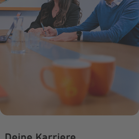
Schulkooperation
Online-Service
Energiefragen
Pressemitteil
Umzugsservice
Kündigung
Treue-Bonus
Energieberatung
Wärmestrom
Vorteile
Deine Karriere