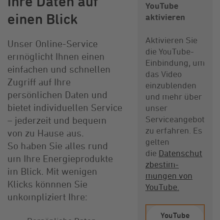
Ihre Daten auf
YouTube
einen Blick
aktivieren
Aktivieren Sie
Unser Online-Service
die YouTube-
ermöglicht Ihnen einen
Einbindung, um
einfachen und schnellen
das Video
Zugriff auf Ihre
einzublenden
persönlichen Daten und
und mehr über
bietet individuellen Service
unser
Serviceangebot
– jederzeit und bequem
zu erfahren. Es
von zu Hause aus.
gelten
So haben Sie alles rund
die
Datenschut
um Ihre Energieprodukte
z­bestim­
im Blick. Mit wenigen
mungen von
Klicks könnnen Sie
YouTube.
unkompliziert Ihre:
YouTube