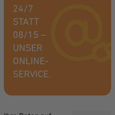
24/7
STATT
08/15 –
UNSER
ONLINE-
SERVICE.
Jetzt registrieren!