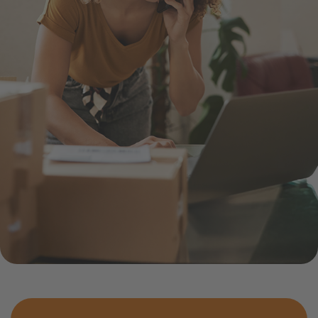
Infocenter
Widerru
Online-Service
Energiefragen
Pressemitteil
Elektromobilität
Umzugsservice
Kündigung
Treue-Bonus
Energieberatung
Wärmestrom
Vorteile
Online-
Store