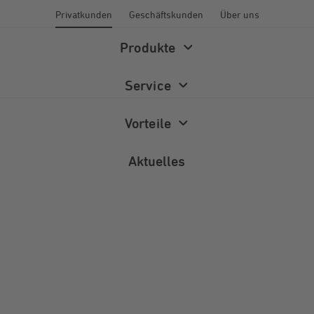
Privatkunden
Geschäftskunden
Über uns
Produkte
Service
Vorteile
Aktuelles
Energiewelt
Energieberatung
Newsletter
Wärme
Förderprogramme
Magazin
Photovoltaik
FAQ