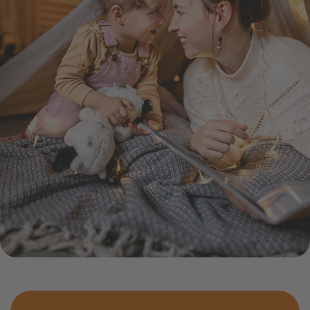
Schulkooperation
Online-Service
Energiefragen
Pressemitteil
Umzugsservice
Kündigung
Treue-Bonus
Energieberatung
Wärmestrom
Vorteile