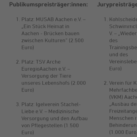
Publikumspreisträger:innen:
Jurypreisträge
Platz: MUSAB Aachen e.V. –
Kohlscheid
„Ein Stück Heimat in
Schwimmclu
Aachen - Brücken bauen
V. – „Wied
zwischen Kulturen“ (2.500
des
Euro)
Trainingsbe
und des
Vereinslebe
Platz: TSV Arche
Euro)
EuregioAachen e.V. –
Versorgung der Tiere
unseres Lebenshofs (2.000
Verein für 
Euro)
Mehrfachbe
(VKM) Aach
„Ausbau de
Platz: Igelverein Stachel-
Freizeitang
Liebe e.V. – Medizinische
Menschen m
Versorgung und den Aufbau
Behinderun
von Pflegestellen (1.500
(1.000 Euro
Euro)