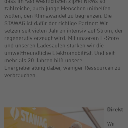
dass im fast westlichsten Zipfel NRWs so
zahlreiche, auch junge Menschen mithelfen
wollen, den Klimawandel zu begrenzen. Die
STAWAG ist dafür der richtige Partner: Wir
setzen seit vielen Jahren intensiv auf Strom, der
regenerativ erzeugt wird. Mit unserem E-Store
und unseren Ladesäulen stärken wir die
umweltfreundliche Elektromobilität. Und seit
mehr als 20 Jahren hilft unsere
Energieberatung dabei, weniger Ressourcen zu
verbrauchen.
Direkt
Wir