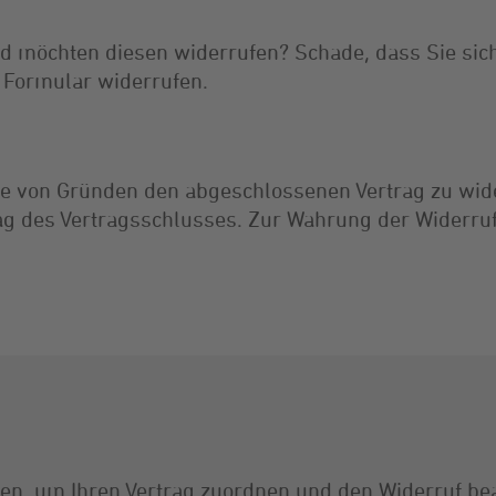
nd möchten diesen widerrufen? Schade, dass Sie si
 Formular widerrufen.
be von Gründen den abgeschlossenen Vertrag zu wid
g des Vertragsschlusses. Zur Wahrung der Widerrufsf
nen, um Ihren Vertrag zuordnen und den Widerruf be