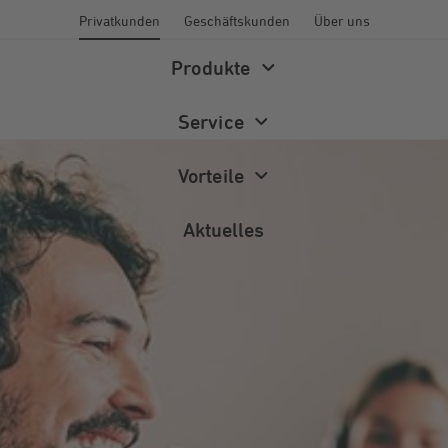
Privatkunden
Geschäftskunden
Über uns
Produkte
Service
Vorteile
Aktuelles
Energiewelt
Energieberatung
Newsletter
Wärme
Förderprogramme
Magazin
Photovoltaik
FAQ