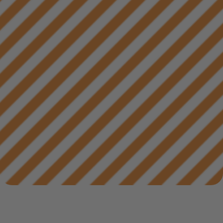
Infocenter
Widerru
Online-Service
Energiefragen
Pressemitteil
Elektromobilität
Umzugsservice
Kündigung
Treue-Bonus
Energieberatung
Wärmestrom
Vorteile
Online-
Store