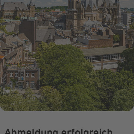
Infocenter
Widerru
Online-Service
Energiefragen
Pressemitteil
Elektromobilität
Umzugsservice
Kündigung
Treue-Bonus
Energieberatung
Wärmestrom
Vorteile
Online-
Store
Abmeldung erfolgreich