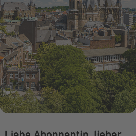
Infocenter
Widerru
Online-Service
Energiefragen
Pressemitteil
Elektromobilität
Umzugsservice
Kündigung
Treue-Bonus
Energieberatung
Wärmestrom
Vorteile
Online-
Store
Liebe Abonnentin, lieber