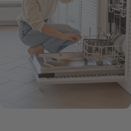
Infocenter
Widerru
Online-Service
Energiefragen
Pressemitteil
Elektromobilität
Umzugsservice
Kündigung
Treue-Bonus
Energieberatung
Wärmestrom
Vorteile
Online-
Store