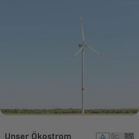
Infocenter
Widerru
Online-Service
Energiefragen
Pressemitteil
Elektromobilität
Umzugsservice
Kündigung
Treue-Bonus
Energieberatung
Wärmestrom
Vorteile
Online-
Store
Unser Ökostrom