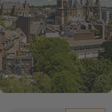
Infocenter
Widerru
Online-Service
Energiefragen
Pressemitteil
Elektromobilität
Umzugsservice
Kündigung
Treue-Bonus
Energieberatung
Wärmestrom
Vorteile
Online-
Store