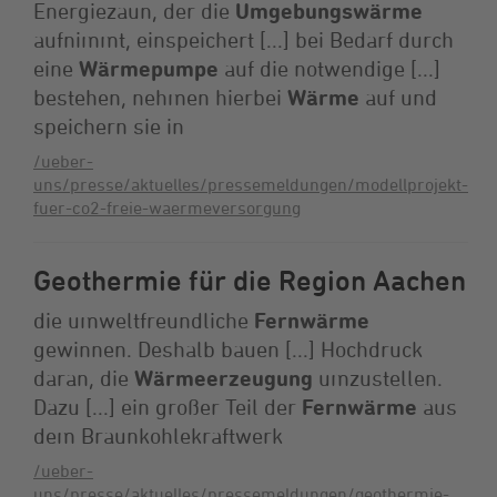
Energiezaun, der die
Umgebungswärme
aufnimmt, einspeichert [...] bei Bedarf durch
eine
Wärmepumpe
auf die notwendige [...]
bestehen, nehmen hierbei
Wärme
auf und
speichern sie in
/ueber-
uns/presse/aktuelles/pressemeldungen/modellprojekt-
fuer-co2-freie-waermeversorgung
Geothermie für die Region Aachen
die umweltfreundliche
Fernwärme
gewinnen. Deshalb bauen [...] Hochdruck
daran, die
Wärmeerzeugung
umzustellen.
Dazu [...] ein großer Teil der
Fernwärme
aus
dem Braunkohlekraftwerk
/ueber-
uns/presse/aktuelles/pressemeldungen/geothermie-