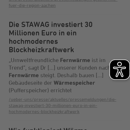
fuer-die-region-aachen
Die STAWAG investiert 30
Millionen Euro in ein
hochmodernes
Blockheizkraftwerk
„Umweltfreundliche
Fernwärme
ist im
Trend“, sagt Dr [...] unserer Kunden nach
Fernwärme
steigt. Deshalb bauen [...]
Gebäudeseite der
Wärmespeicher
(Pufferspeicher) errichtet
/ueber-uns/presse/aktuelles/pressemeldungen/die-
stawag-investiert-30-millionen-euro-in-ein-
hochmodernes-blockheizkraftwerk