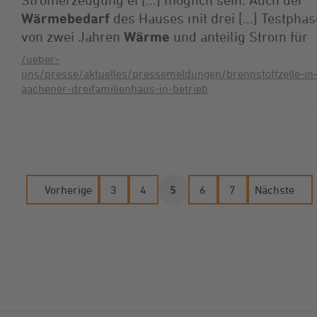
Wärmebedarf
des Hauses mit drei [...] Testphas
von zwei Jahren
Wärme
und anteilig Strom für
/ueber-
uns/presse/aktuelles/pressemeldungen/brennstoffzelle-in
aachener-dreifamilienhaus-in-betrieb
Vorherige
3
4
5
6
7
Nächste