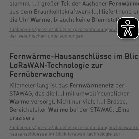
stammt [...] großer Teil der Aachener
Fernwärm
aus dem Braunkohlekraftwerk [...] liefert rund 
die Uhr
Wärme
, braucht keine Brennstoffe
/ueber-uns/presse/aktuelles/pressemeldungen/vorbereitu
der-seismischen-untersuchungen
Fernwärme-Hausanschlüsse im Blic
LoRaWAN-Technologie zur
Fernüberwachung
Kilometer lang ist das
Fernwärmenetz
der
STAWAG, das die [...] mit umweltfreundlicher
Wärme
versorgt. Nicht nur viele [...] Brösse,
Bereichsleiter
Wärme
bei der STAWAG. „Eine
präzisere
/ueber-uns/presse/aktuelles/pressemeldungen/fernwaer
hausanschluesse-im-blick-lorawan-technologie-zur-