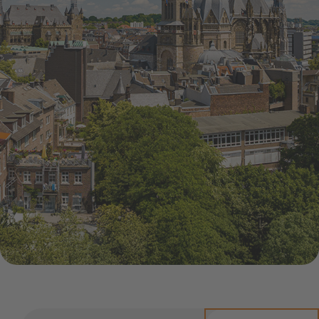
Infocenter
Widerru
Online-Service
Energiefragen
Pressemitteil
Elektromobilität
Umzugsservice
Kündigung
Treue-Bonus
Energieberatung
Wärmestrom
Vorteile
Online-
Store