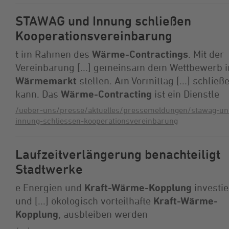
STAWAG und Innung schließen
Kooperationsvereinbarung
t im Rahmen des
Wärme-Contractings
. Mit der
Vereinbarung [...] gemeinsam dem Wettbewerb 
Wärmemarkt
stellen. Am Vormittag [...] schließ
kann. Das
Wärme-Contracting
ist ein Dienstle
/ueber-uns/presse/aktuelles/pressemeldungen/stawag-un
innung-schliessen-kooperationsvereinbarung
Laufzeitverlängerung benachteiligt
Stadtwerke
e Energien und
Kraft-Wärme-Kopplung
investi
und [...] ökologisch vorteilhafte
Kraft-Wärme-
Kopplung
, ausbleiben werden