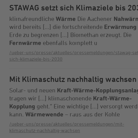
STAWAG setzt sich Klimaziele bis 20
klimafreundliche
Wärme
Die Aachener
Nahwär
wird bereits [...] die fortschreitende
Erwärmung
Erde zu begrenzen [...] Biomethan erzeugt. Die
Fernwärme
ebenfalls komplett u
/ueber-uns/presse/aktuelles/pressemeldungen/stawag-set
sich-klimaziele-bis-2030
Mit Klimaschutz nachhaltig wachsen
Solar- und neuen
Kraft-Wärme-Kopplungsanla
tragen wir [...] klimaschonende
Kraft-Wärme-
Kopplung
geht.“ Eine wichtige [...] versorgt wer
kann.
Wärmewende
– raus aus der Kohle
/ueber-uns/presse/aktuelles/pressemeldungen/mit-
klimaschutz-nachhaltig-wachsen