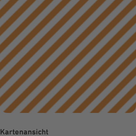
Infocenter
Widerru
Online-Service
Energiefragen
Pressemitteil
Elektromobilität
Umzugsservice
Kündigung
Treue-Bonus
Energieberatung
Wärmestrom
Vorteile
Online-
Store
Kartenansicht