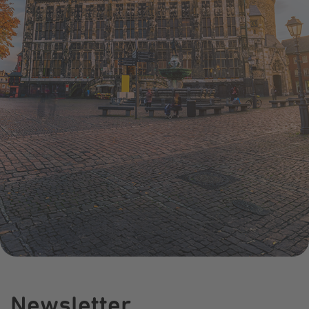
Infocenter
Widerru
Online-Service
Energiefragen
Pressemitteil
Elektromobilität
Umzugsservice
Kündigung
Treue-Bonus
Energieberatung
Wärmestrom
Vorteile
Online-
Store
Newsletter