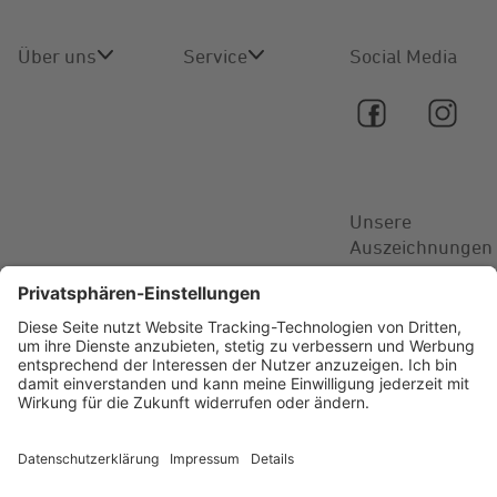
Über uns
Service
Social Media
Über uns
Online-
Service
Karriere
Kontakt
Unsere
Aktuelles
Auszeichnungen
FAQ
© 2026 STAWAG –