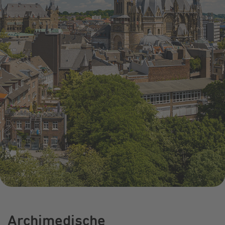
Infocenter
Widerru
Online-Service
Energiefragen
Pressemitteil
Elektromobilität
Umzugsservice
Kündigung
Treue-Bonus
Energieberatung
Wärmestrom
Vorteile
Online-
Store
Archimedische