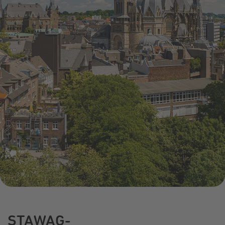
Infocenter
Widerru
Online-Service
Energiefragen
Pressemitteil
Elektromobilität
Umzugsservice
Kündigung
Treue-Bonus
Energieberatung
Wärmestrom
Vorteile
Online-
Store
STAWAG-