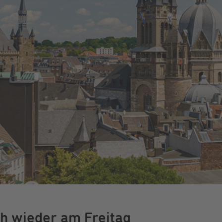
Energiefragen
Elektromobilität
Kündigung
Wärmestrom
Online-Store
h wieder am Freitag