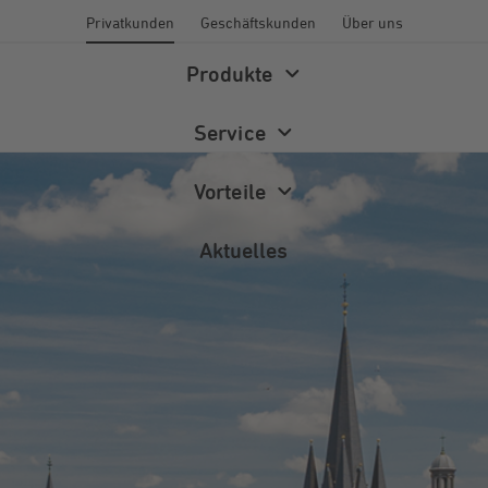
Privatkunden
Geschäftskunden
Über uns
Produkte
Service
Vorteile
Aktuelles
Energiewelt
Energieberatung
Newsletter
Wärme
Förderprogramme
Magazin
Photovoltaik
FAQ