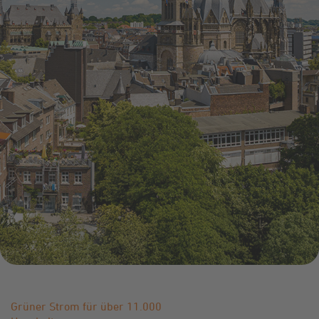
Infocenter
Widerru
Online-Service
Energiefragen
Pressemitteil
Elektromobilität
Umzugsservice
Kündigung
Treue-Bonus
Energieberatung
Wärmestrom
Vorteile
Online-
Store
Grüner Strom für über 11.000