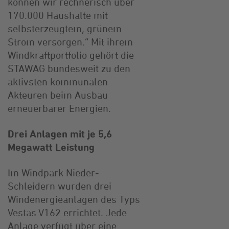
können wir rechnerisch über
170.000 Haushalte mit
selbsterzeugtem, grünem
Strom versorgen.“ Mit ihrem
Windkraftportfolio gehört die
STAWAG bundesweit zu den
aktivsten kommunalen
Akteuren beim Ausbau
erneuerbarer Energien.
Drei Anlagen mit je 5,6
Megawatt Leistung
Im Windpark Nieder-
Schleidern wurden drei
Windenergieanlagen des Typs
Vestas V162 errichtet. Jede
Anlage verfügt über eine