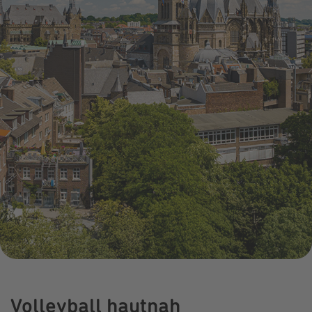
Infocenter
Widerru
Online-Service
Energiefragen
Pressemitteil
Elektromobilität
Umzugsservice
Kündigung
Treue-Bonus
Energieberatung
Wärmestrom
Vorteile
Online-
Store
Volleyball hautnah