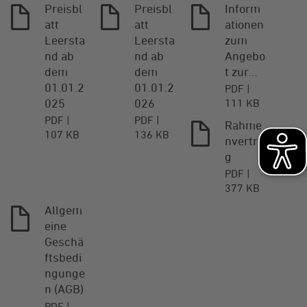
Preisbl
Preisbl
Inform
att
att
ationen
Leersta
Leersta
zum
nd ab
nd ab
Angebo
dem
dem
t zur…
01.01.2
01.01.2
PDF
025
026
111 KB
PDF
PDF
Rahme
107 KB
136 KB
nvertra
g
PDF
377 KB
Allgem
eine
Geschä
ftsbedi
ngunge
n (AGB)
PDF