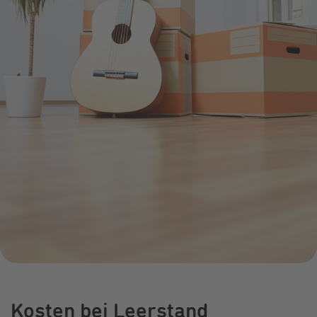
Infocenter
Widerru
Online-Service
Energiefragen
Pressemitteil
Elektromobilität
Umzugsservice
Kündigung
Treue-Bonus
Energieberatung
Wärmestrom
Vorteile
Online-
Store
Kosten bei Leerstand