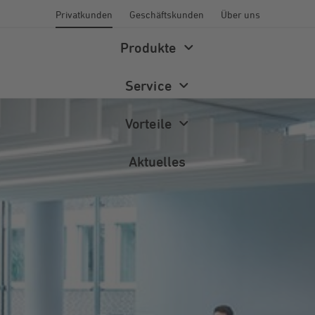
Privatkunden
Geschäftskunden
Über uns
Produkte
Service
Vorteile
Aktuelles
Energiewelt
Energieberatung
Newsletter
Wärme
Förderprogramme
Magazin
Photovoltaik
FAQ