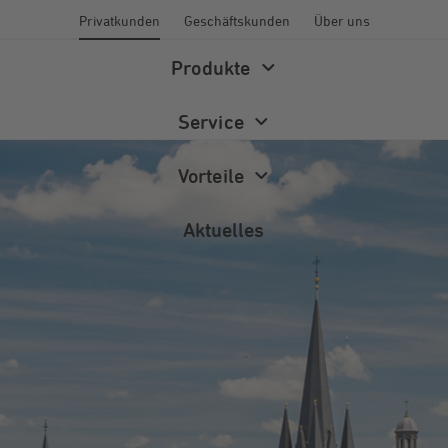
Privatkunden
Geschäftskunden
Über uns
Produkte
Service
Vorteile
Aktuelles
Energiewelt
Energieberatung
Newsletter
Wärme
Förderprogramme
Magazin
Photovoltaik
FAQ