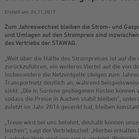
Erstellt am: 24.11.2017
Zum Jahreswechsel bleiben die Strom- und Gaspre
und Umlagen auf den Strompreis sind inzwischen a
des Vertriebs der STAWAG.
„Weit über die Hälfte des Strompreises ist auf di
zurückzuführen, ein weiteres Viertel auf die von 
Insbesondere die Netzentgelte steigen zum Jahre
Transportnetz deutlich an, während beispielswei
sinkt. „Die in Summe gestiegenen Kosten können
sodass die Preise in Aachen stabil bleiben“, unte
zuletzt im Jahr 2016 gesenkt hat, bleiben konstant
„Treue wird bei uns belohnt, deshalb können uns
buchen“, sagt der Vertriebschef. „Hierbei erhalte
Laufe der Vertragsdauer sogar ansteigt. Weiterhi