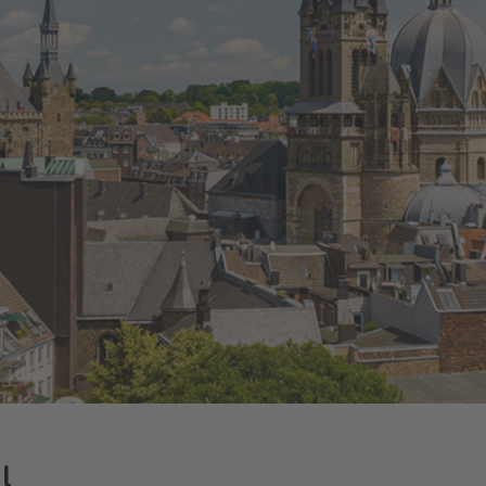
Energiefragen
Elektromobilität
Kündigung
Wärmestrom
Online-Store
l