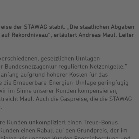
ise der STAWAG stabil. „Die staatlichen Abgaben
uf Rekordniveau“, erläutert Andreas Maul, Leiter
e verschiedenen, gesetzlichen Umlagen
der Bundesnetzagentur regulierten Netzentgelte.“
sanfang aufgrund höherer Kosten für das
se die Erneuerbare-Energien-Umlage geringfügig
 wir im Sinne unserer Kunden kompensieren,
rstreicht Maul. Auch die Gaspreise, die die STAWAG
.
ere Kunden unkompliziert einen Treue-Bonus
n Kunden einen Rabatt auf den Grundpreis, der im
n bieten wir unseren Kunden Energieberatung und